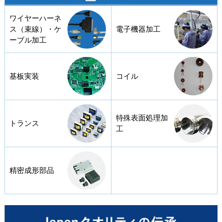
ワイヤーハーネ
ス（束線）・ケ
電子機器加工
ーブル加工
基板実装
コイル
特殊表面処理加
トランス
工
精密成形部品